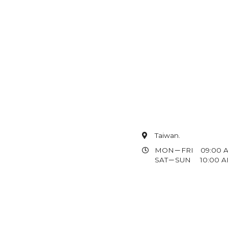
Taiwan.
MON－FRI 09:00 AM
SAT－SUN 10:00 AM