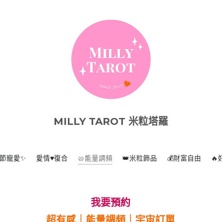
MILLY TAROT 米粒塔羅
🥨能量調頻
親節寵愛✨
愛情♥️復合
👑米粒飾品
💰財富自由

我要預約
超有感｜能量調頻｜宇宙訂單