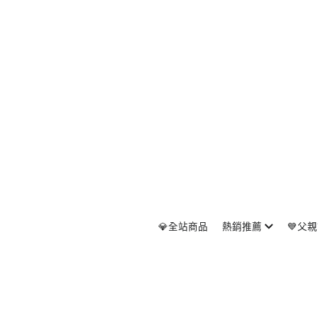
💎全站商品
熱銷推薦
💙父