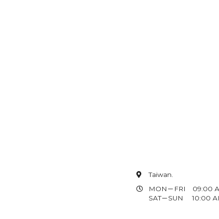
Taiwan.
MON－FRI 09:00 AM
SAT－SUN 10:00 AM