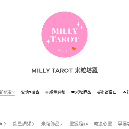
MILLY TAROT 米粒塔羅
親節寵愛✨
愛情♥️復合
🥨能量調頻
👑米粒飾品
💰財富自由


能量調頻
米粒飾品
靈擺是非
療癒心靈
專屬