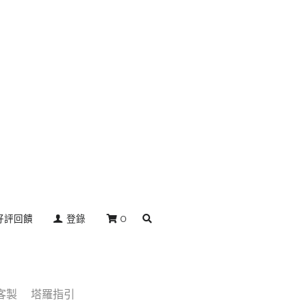
好評回饋
登錄
0
客製
塔羅指引