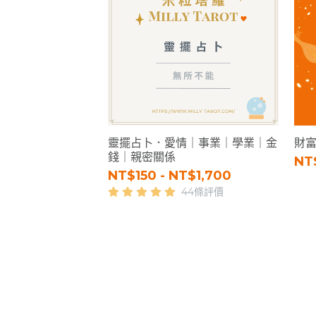
靈擺占卜．愛情｜事業｜學業｜金
財
錢｜親密關係
NT
NT$150 - NT$1,700
44條評價